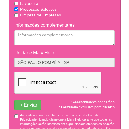
Lavadeira
Processos Seletivos
Limpeza de Empresas
Informações complementares
Unidade Mary Help
* Preenchimento obrigatório
Enviar
** Formulário exclusivo para clientes
Ao continuar você aceita os termos da nossa Política de
Privacidade, ficando ciente que a Mary Help garante que todas as
informações serão mantidas em sigilo. Nossos atendentes poderão
entrar em contato para dar continuidade ao seu atendimento. Os