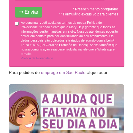
* Preenchimento obrigatório
Enviar
** Formulário exclusivo para clientes
Ao continuar você aceita os termos da nossa Política de
Privacidade, ficando ciente que a Mary Help garante que todas as
informações serão mantidas em sigilo. Nossos atendentes poderão
entrar em contato para dar continuidade ao seu atendimento. Os
dados pessoais são coletados e tratados de acordo com a Lei nº
13.709/2018 (Lei Geral de Proteção de Dados). Aceita também que
nossa comunicação seja desenvolvida via telefone e Whatsapp e
e-mails.
Politica de Privacidade
Para pedidos de
emprego em Sao Paulo
clique aqui