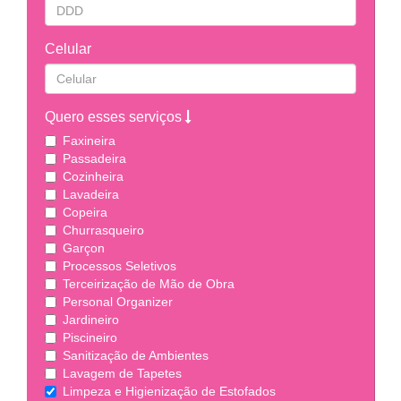
Celular
Quero esses serviços
Faxineira
Passadeira
Cozinheira
Lavadeira
Copeira
Churrasqueiro
Garçon
Processos Seletivos
Terceirização de Mão de Obra
Personal Organizer
Jardineiro
Piscineiro
Sanitização de Ambientes
Lavagem de Tapetes
Limpeza e Higienização de Estofados