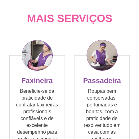
MAIS SERVIÇOS
Faxineira
Passadeira
Beneficie-se da
Roupas bem
praticidade de
conservadas,
contratar faxineiras
perfumadas e
profissionais
bonitas, com a
confiáveis e de
praticidade de
excelente
resolver tudo em
desempenho para
casa com as
realizar a limpeza
melhores