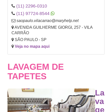
(11) 2296-0310
(11) 97724-8544
saopaulo.vilacarrao@maryhelp.net
AVENIDA GUILHERME GIORGI, 257 - VILA
CARRÃO
SÃO PAULO - SP
Veja no mapa aqui
LAVAGEM DE
TAPETES
La
va
ge