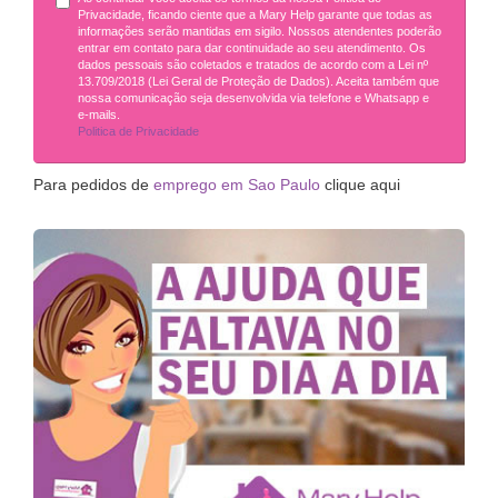
Privacidade, ficando ciente que a Mary Help garante que todas as
informações serão mantidas em sigilo. Nossos atendentes poderão
entrar em contato para dar continuidade ao seu atendimento. Os
dados pessoais são coletados e tratados de acordo com a Lei nº
13.709/2018 (Lei Geral de Proteção de Dados). Aceita também que
nossa comunicação seja desenvolvida via telefone e Whatsapp e
e-mails.
Politica de Privacidade
Para pedidos de
emprego em Sao Paulo
clique aqui