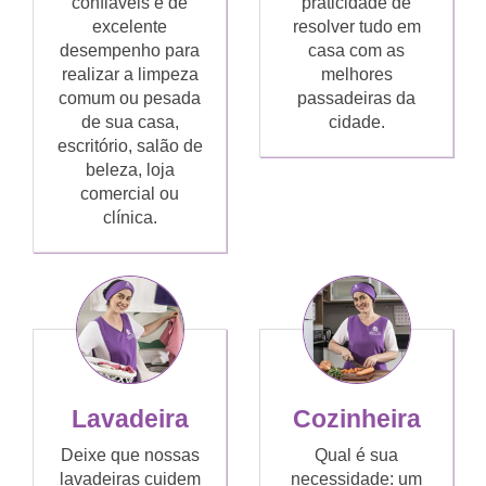
confiáveis e de
praticidade de
excelente
resolver tudo em
desempenho para
casa com as
realizar a limpeza
melhores
comum ou pesada
passadeiras da
de sua casa,
cidade.
escritório, salão de
beleza, loja
comercial ou
clínica.
Lavadeira
Cozinheira
Deixe que nossas
Qual é sua
lavadeiras cuidem
necessidade: um