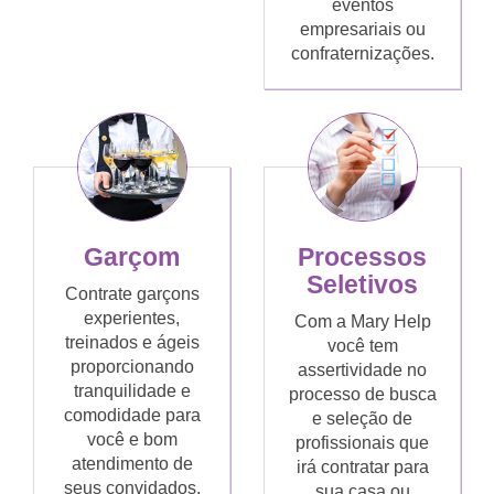
eventos
empresariais ou
confraternizações.
Garçom
Processos
Seletivos
Contrate garçons
experientes,
Com a Mary Help
treinados e ágeis
você tem
proporcionando
assertividade no
tranquilidade e
processo de busca
comodidade para
e seleção de
você e bom
profissionais que
atendimento de
irá contratar para
seus convidados.
sua casa ou