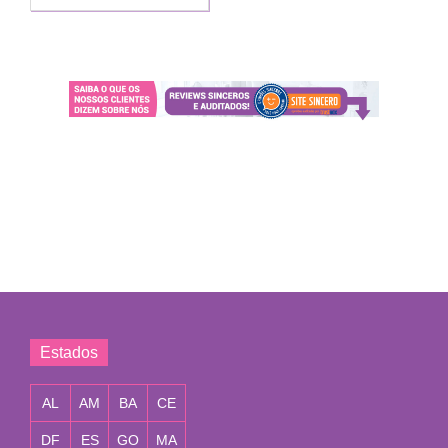
Estados
AL
AM
BA
CE
DF
ES
GO
MA