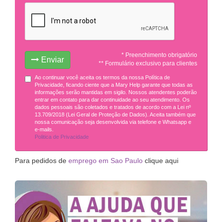
* Preenchimento obrigatório
Enviar
** Formulário exclusivo para clientes
Ao continuar você aceita os termos da nossa Política de
Privacidade, ficando ciente que a Mary Help garante que todas as
informações serão mantidas em sigilo. Nossos atendentes poderão
entrar em contato para dar continuidade ao seu atendimento. Os
dados pessoais são coletados e tratados de acordo com a Lei nº
13.709/2018 (Lei Geral de Proteção de Dados). Aceita também que
nossa comunicação seja desenvolvida via telefone e Whatsapp e
e-mails.
Politica de Privacidade
Para pedidos de
emprego em Sao Paulo
clique aqui