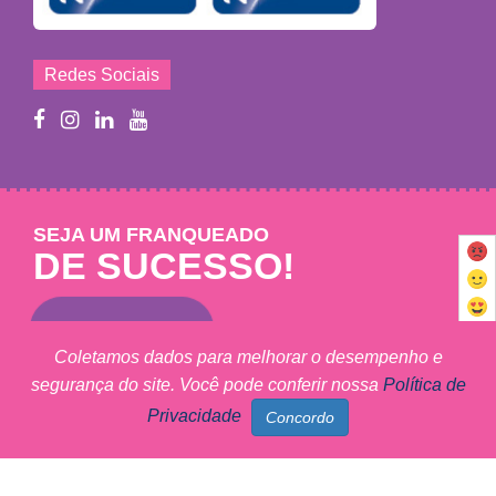
Redes Sociais
SEJA UM FRANQUEADO
DE SUCESSO!
Saiba mais
Coletamos dados para melhorar o desempenho e
segurança do site. Você pode conferir nossa
Política de
Mary Help - © 2011 - 2026 - Todos os direitos reservados
Privacidade
MARY HELP FRANCHISING LTDA - CNPJ: 09.102.320/0001-27
Marketing Digital Sunset