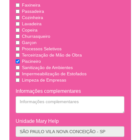
Faxineira
Passadeira
Cozinheira
Lavadeira
Copeira
Churrasqueiro
Garçon
Processos Seletivos
Terceirização de Mão de Obra
Piscineiro
Sanitização de Ambientes
Impermeabilização de Estofados
Limpeza de Empresas
Informações complementares
Unidade Mary Help