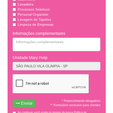
Lavadeira
Processos Seletivos
Personal Organizer
Lavagem de Tapetes
Limpeza de Empresas
Informações complementares
Unidade Mary Help
* Preenchimento obrigatório
Enviar
** Formulário exclusivo para clientes
Ao continuar você aceita os termos da nossa Política de