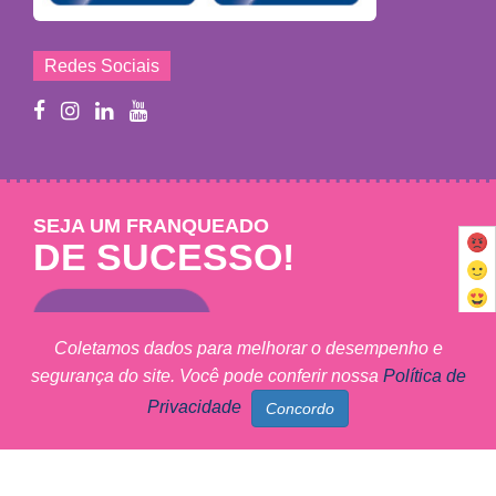
Redes Sociais
SEJA UM FRANQUEADO
DE SUCESSO!
Saiba mais
Coletamos dados para melhorar o desempenho e
segurança do site. Você pode conferir nossa
Política de
Mary Help - © 2011 - 2026 - Todos os direitos reservados
Privacidade
MARY HELP FRANCHISING LTDA - CNPJ: 09.102.320/0001-27
Marketing Digital Sunset