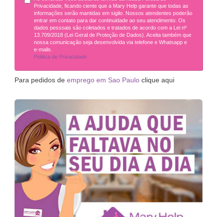
Privacidade, ficando ciente que a Mary Help garante que todas as
informações serão mantidas em sigilo. Nossos atendentes poderão
entrar em contato para dar continuidade ao seu atendimento. Os
dados pessoais são coletados e tratados de acordo com a Lei nº
13.709/2018 (Lei Geral de Proteção de Dados). Aceita também que
nossa comunicação seja desenvolvida via telefone e Whatsapp e
e-mails.
Politica de Privacidade
Para pedidos de
emprego em Sao Paulo
clique aqui