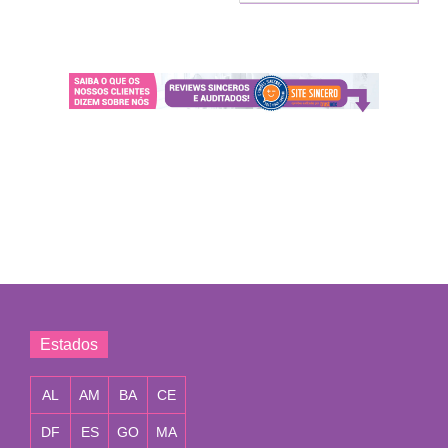
Estados
AL
AM
BA
CE
DF
ES
GO
MA