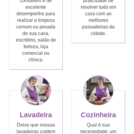
confiáveis e de
praticidade de
excelente
resolver tudo em
desempenho para
casa com as
realizar a limpeza
melhores
comum ou pesada
passadeiras da
de sua casa,
cidade.
escritório, salão de
beleza, loja
comercial ou
clínica.
Lavadeira
Cozinheira
Deixe que nossas
Qual é sua
lavadeiras cuidem
necessidade: um