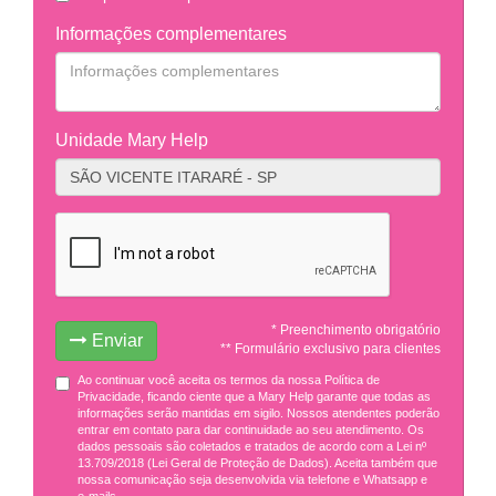
Informações complementares
Unidade Mary Help
* Preenchimento obrigatório
Enviar
** Formulário exclusivo para clientes
Ao continuar você aceita os termos da nossa Política de
Privacidade, ficando ciente que a Mary Help garante que todas as
informações serão mantidas em sigilo. Nossos atendentes poderão
entrar em contato para dar continuidade ao seu atendimento. Os
dados pessoais são coletados e tratados de acordo com a Lei nº
13.709/2018 (Lei Geral de Proteção de Dados). Aceita também que
nossa comunicação seja desenvolvida via telefone e Whatsapp e
e-mails.