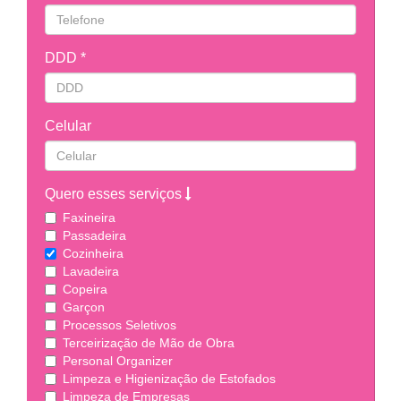
DDD *
Celular
Quero esses serviços
Faxineira
Passadeira
Cozinheira
Lavadeira
Copeira
Garçon
Processos Seletivos
Terceirização de Mão de Obra
Personal Organizer
Limpeza e Higienização de Estofados
Limpeza de Empresas