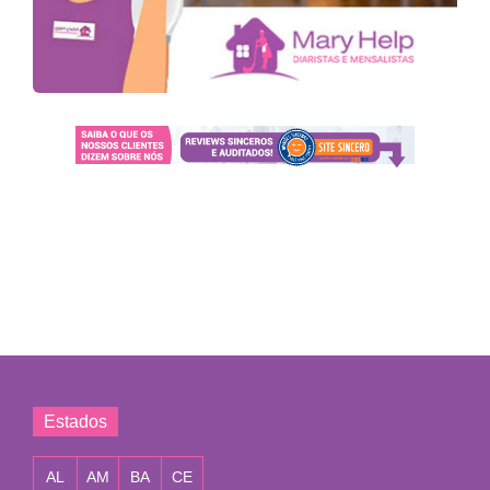
Estados
AL
AM
BA
CE