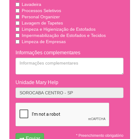
Lavadeira
Processos Seletivos
Personal Organizer
Lavagem de Tapetes
Limpeza e Higienização de Estofados
Impermeabilização de Estofados e Tecidos
Limpeza de Empresas
Informações complementares
Unidade Mary Help
* Preenchimento obrigatório
Enviar