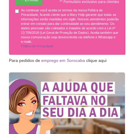
** Formulário exclusivo para clientes
Ao continuar você aceita os termos da nossa Política de
Privacidade, ficando ciente que a Mary Help garante que todas as
informações serão mantidas em sigilo. Nossos atendentes poderão
entrar em contato para dar continuidade ao seu atendimento. Os
dados pessoais são coletados e tratados de acordo com a Lei nº
13.709/2018 (Lei Geral de Proteção de Dados). Aceita também que
nossa comunicação seja desenvolvida via telefone e Whatsapp e
e-mails.
Politica de Privacidade
Para pedidos de
emprego em Sorocaba
clique aqui