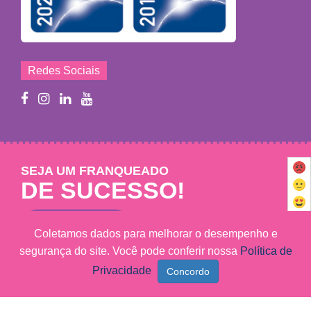
Redes Sociais
SEJA UM FRANQUEADO
DE SUCESSO!
Saiba mais
Coletamos dados para melhorar o desempenho e
segurança do site. Você pode conferir nossa
Política de
Privacidade
Mary Help - © 2011 - 2026 - Todos os direitos reservados
MARY HELP FRANCHISING LTDA - CNPJ: 09.102.320/0001-27
Marketing Digital Sunset