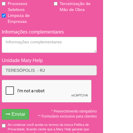
Processos
Terceirização de
Seletivos
Mão de Obra
Limpeza de
Empresas
Informações complementares
Unidade Mary Help
* Preenchimento obrigatório
Enviar
** Formulário exclusivo para clientes
Ao continuar você aceita os termos da nossa Política de
Privacidade, ficando ciente que a Mary Help garante que