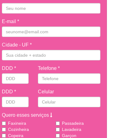
E-mail *
Cidade - UF *
DDD *
Telefone *
DDD *
Celular
Quero esses serviços
Faxineira
Passadeira
Cozinheira
Lavadeira
Copeira
Garçon