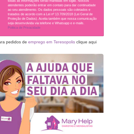
todas as informações serão mantidas em sigilo. Nossos
atendentes poderão entrar em contato para dar continuidade
ao seu atendimento. Os dados pessoais são coletados e
tratados de acordo com a Lei nº 13.709/2018 (Lei Geral de
Proteção de Dados). Aceita também que nossa comunicação
seja desenvolvida via telefone e Whatsapp e e-mails.
Politica de Privacidade
ara pedidos de
emprego em Teresopolis
clique aqui