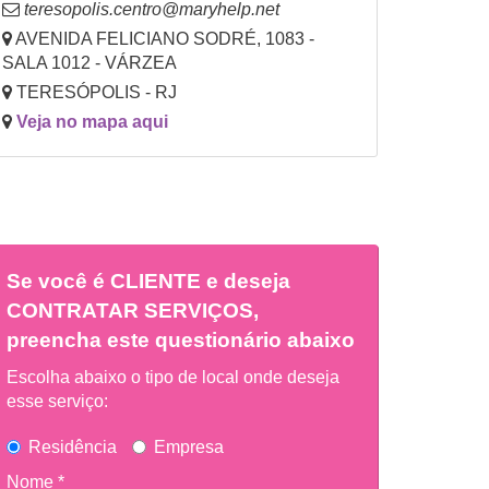
teresopolis.centro@maryhelp.net
AVENIDA FELICIANO SODRÉ, 1083 -
SALA 1012 - VÁRZEA
TERESÓPOLIS - RJ
Veja no mapa aqui
Se você é
CLIENTE
e deseja
CONTRATAR SERVIÇOS,
preencha este questionário abaixo
Escolha abaixo o tipo de local onde deseja
esse serviço:
Residência
Empresa
Nome *