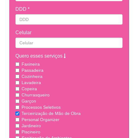
DDD *
Celular
Quero esses serviços
Faxineira
Passadeira
Cozinheira
Lavadeira
Copeira
Churrasqueiro
Garçon
Processos Seletivos
Terceirização de Mão de Obra
Personal Organizer
Jardineiro
Piscineiro
Sanitização de Ambientes