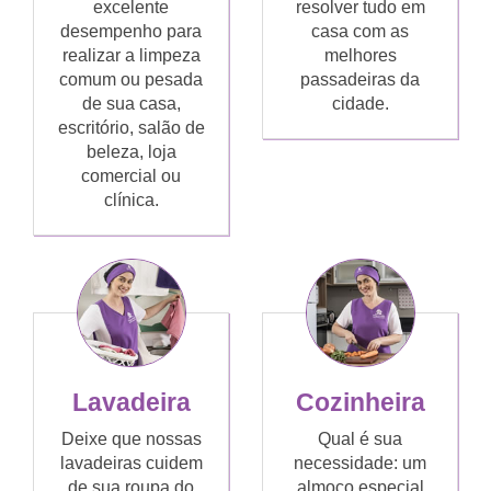
excelente
resolver tudo em
desempenho para
casa com as
realizar a limpeza
melhores
comum ou pesada
passadeiras da
de sua casa,
cidade.
escritório, salão de
beleza, loja
comercial ou
clínica.
Lavadeira
Cozinheira
Deixe que nossas
Qual é sua
lavadeiras cuidem
necessidade: um
de sua roupa do
almoço especial