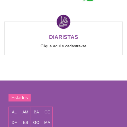
DIARISTAS
Clique aqui e cadastre-se
Estados
AL
AM
BA
CE
DF
ES
GO
MA