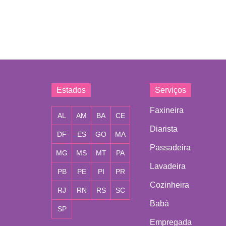
Estados
Serviços
Faxineira
AL
AM
BA
CE
Diarista
DF
ES
GO
MA
Passadeira
MG
MS
MT
PA
Lavadeira
PB
PE
PI
PR
Cozinheira
RJ
RN
RS
SC
Babá
SP
Empregada