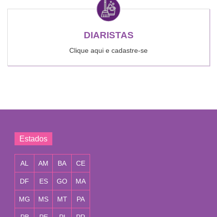
DIARISTAS
Clique aqui e cadastre-se
Estados
AL
AM
BA
CE
DF
ES
GO
MA
MG
MS
MT
PA